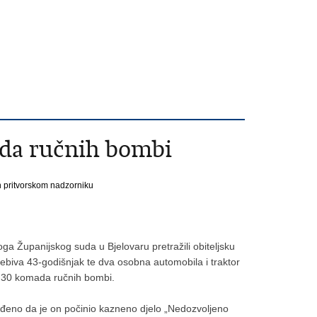
ada ručnih bombi
n pritvorskom nadzorniku
loga Županijskog suda u Bjelovaru pretražili obiteljsku
ebiva 43-godišnjak te dva osobna automobila i traktor
 i 30 komada ručnih bombi.
tvrđeno da je on počinio kazneno djelo „Nedozvoljeno