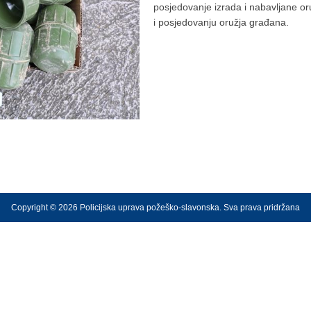
posjedovanje izrada i nabavljane oru
i posjedovanju oružja građana.
Copyright © 2026 Policijska uprava požeško-slavonska. Sva prava pridržana