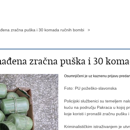
ađena zračna puška i 30 komada ručnih bombi >
nađena zračna puška i 30 kom
Osumnjičeni je uz kaznenu prijavu preda
Foto: PU požeško-slavonska
Policijski službenici su temeljem na
kuću na području Pakraca u kojoj pr
koje koristi i pronašli zračnu pušku
Kriminalističkim istraživanjem je u