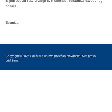
Slijedi očevid i utvrđivanje svih okolnosti nastanka navedenog
požara.
Stranica
Copyright © 2026 Policijska uprava požeško-slavonska. Sva prava
pridržana