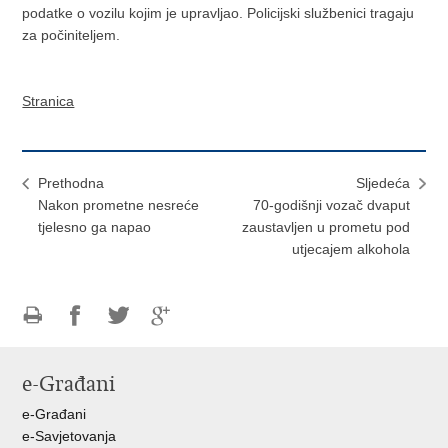
podatke o vozilu kojim je upravljao. Policijski službenici tragaju
za počiniteljem.
Stranica
Prethodna
Sljedeća
Nakon prometne nesreće
70-godišnji vozač dvaput
tjelesno ga napao
zaustavljen u prometu pod
utjecajem alkohola
Ispiši
Podijeli
Podijeli
Podijeli
stranicu
na
na
na
e-Građani
Facebooku
Twitteru
Google
+
e-Građani
e-Savjetovanja