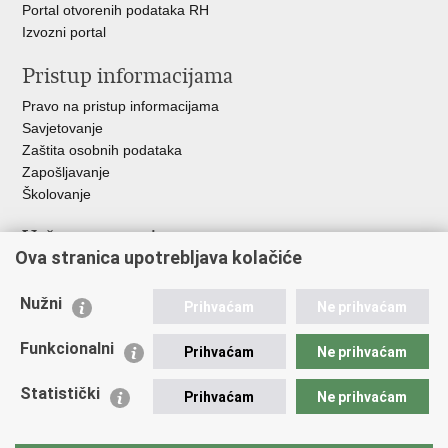
Portal otvorenih podataka RH
Izvozni portal
Pristup informacijama
Pravo na pristup informacijama
Savjetovanje
Zaštita osobnih podataka
Zapošljavanje
Školovanje
Važne poveznice
Ova stranica upotrebljava kolačiće
Ministarstvo unutarnjih poslova
Sindikati
Nužni
Prihvaćam
Ne prihvaćam
Udruge
Dom zdravlja MUP-a
Funkcionalni
Prihvaćam
Ne prihvaćam
Policijska akademija
Muzej policije
Statistički
Prihvaćam
Ne prihvaćam
Zaklada policijske solidarnosti
Centar za forenzična ispitivanja, istraživanja i vještačenja "Ivan
Vučetić"