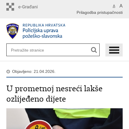
Preskoči
A
A
na
Prilagodba pristupačnosti
glavni
sadržaj
Objavljeno: 21.04.2026.
U prometnoj nesreći lakše
ozlijeđeno dijete