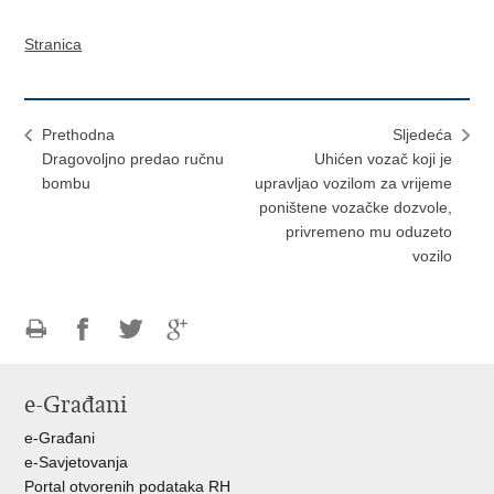
Stranica
Prethodna
Sljedeća
Dragovoljno predao ručnu
Uhićen vozač koji je
bombu
upravljao vozilom za vrijeme
poništene vozačke dozvole,
privremeno mu oduzeto
vozilo
Ispiši
Podijeli
Podijeli
Podijeli
stranicu
na
na
na
e-Građani
Facebooku
Twitteru
Google
+
e-Građani
e-Savjetovanja
Portal otvorenih podataka RH