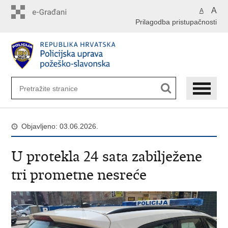
Preskoči
A
A
na
Prilagodba pristupačnosti
glavni
sadržaj
Objavljeno: 03.06.2026.
U protekla 24 sata zabilježene
tri prometne nesreće