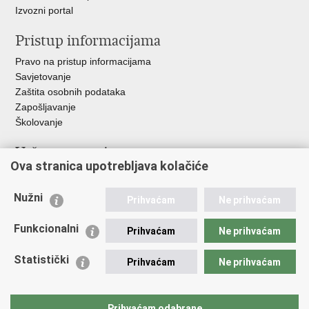
Izvozni portal
Pristup informacijama
Pravo na pristup informacijama
Savjetovanje
Zaštita osobnih podataka
Zapošljavanje
Školovanje
Važne poveznice
Ova stranica upotrebljava kolačiće
Ministarstvo unutarnjih poslova
Sindikati
Nužni
Prihvaćam
Ne prihvaćam
Udruge
Dom zdravlja MUP-a
Funkcionalni
Prihvaćam
Ne prihvaćam
Policijska akademija
Muzej policije
Statistički
Prihvaćam
Ne prihvaćam
Zaklada policijske solidarnosti
Centar za forenzična ispitivanja, istraživanja i vještačenja "Ivan
Vučetić"
Prihvaćam odabrane