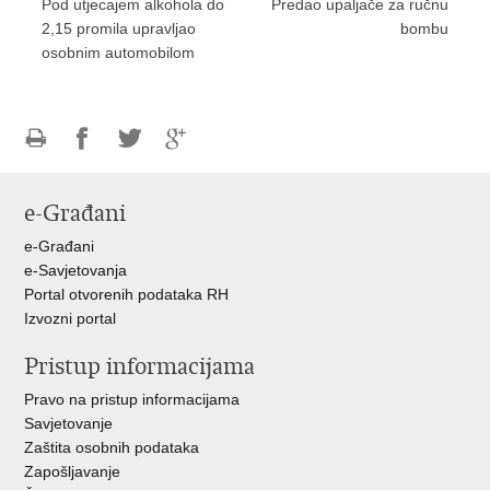
Pod utjecajem alkohola do
Predao upaljače za ručnu
2,15 promila upravljao
bombu
osobnim automobilom
Ispiši
Podijeli
Podijeli
Podijeli
stranicu
na
na
na
e-Građani
Facebooku
Twitteru
Google
+
e-Građani
e-Savjetovanja
Portal otvorenih podataka RH
Izvozni portal
Pristup informacijama
Pravo na pristup informacijama
Savjetovanje
Zaštita osobnih podataka
Zapošljavanje