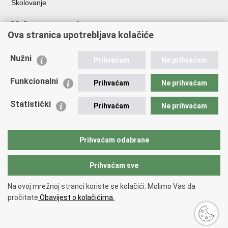
Školovanje
Važne poveznice
Ova stranica upotrebljava kolačiće
Ministarstvo unutarnjih poslova
Sindikati
Nužni
Prihvaćam
Ne prihvaćam
Udruge
Dom zdravlja MUP-a
Funkcionalni
Prihvaćam
Ne prihvaćam
Policijska akademija
Muzej policije
Statistički
Prihvaćam
Ne prihvaćam
Zaklada policijske solidarnosti
Centar za forenzična ispitivanja, istraživanja i vještačenja "Ivan
Vučetić"
Prihvaćam odabrane
Policijske uprave
Prihvaćam sve
Povratak na vrh
Na ovoj mrežnoj stranci koriste se kolačići. Molimo Vas da
Copyright © 2026 Policijska uprava požeško-slavonska.
Uvjeti
pročitate
Obavijest o kolačićima.
korištenja
.
Izjava o pristupačnosti
.