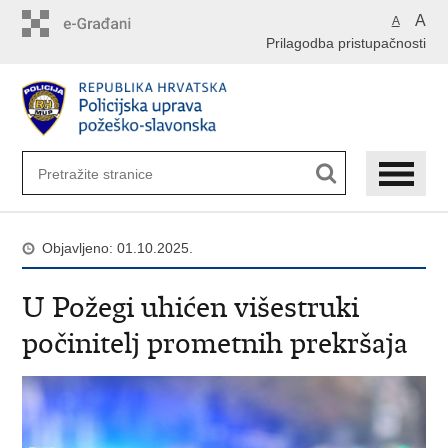
Preskoči
A
A
na
Prilagodba pristupačnosti
glavni
sadržaj
Objavljeno: 01.10.2025.
U Požegi uhićen višestruki
počinitelj prometnih prekršaja